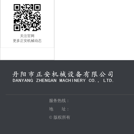
关注官网
更多正安机械动态
服务热线：
地 址：
© 版权所有