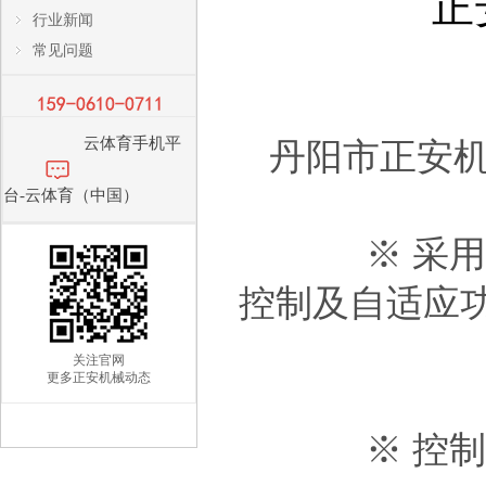
正
行业新闻
常见问题
云体育手机平
丹阳市正安
台-云体育（中国）
※ 采用高速
控制及自适应
关注官网
更多正安机械动态
※ 控制塑料