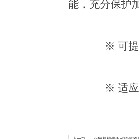
能，充分保护
※ 可提供
※ 适应J型
上一篇
正安机械告诉你除锈的