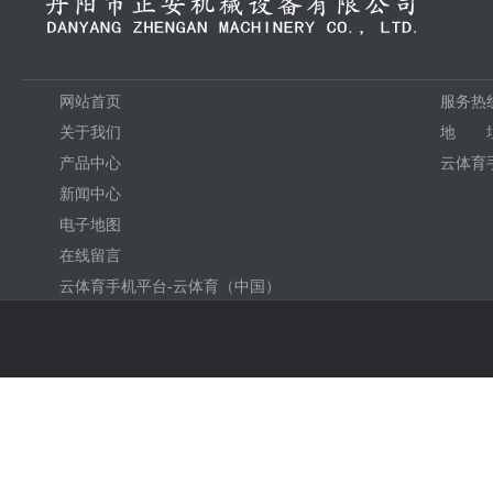
网站首页
服务热线：
关于我们
地 址
产品中心
云体育
新闻中心
电子地图
在线留言
云体育手机平台-云体育（中国）