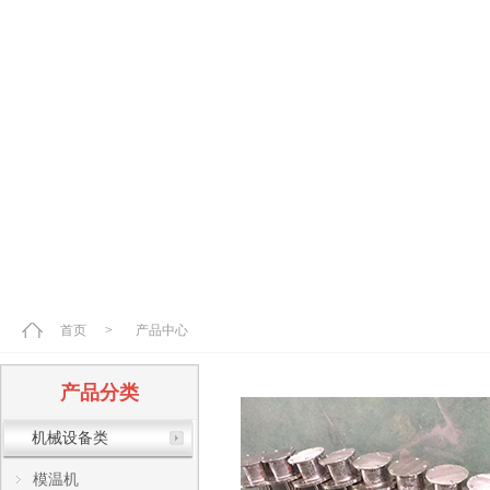
首页
>
产品中心
产品分类
机械设备类
模温机