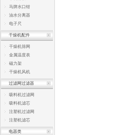
马牌水口钳
油水分离器
电子尺
干燥机配件
干燥机筛网
金属温度表
磁力架
干燥机风机
过滤网过滤器
吸料机过滤网
吸料机滤芯
注塑机过滤网
注塑机滤芯
电器类