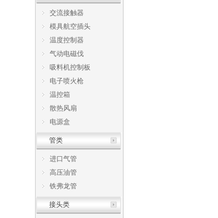
交流接触器
模具航空插头
温度控制器
气动电磁伐
吸料机控制板
电子喷火枪
温控箱
散热风扇
电源盒
管类
进口气管
高压油管
铁弗龙管
接头类