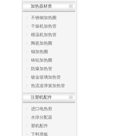
加热器材类
不锈钢加热圈
干燥机加热管
模温机加热管
陶瓷加热圈
铜加热圈
铸铝加热圈
防爆加热管
镀金玻璃加热管
热流道弹簧加热管
注塑机配件
进口电热剪
水排分配器
塑机配件
下料滑板