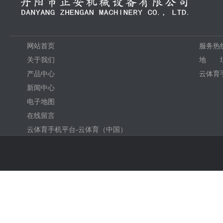
网站首页
服务热线：
关于我们
地 址
产品中心
云体育
新闻中心
电子地图
在线留言
云体育手机平台-云体育（中国）