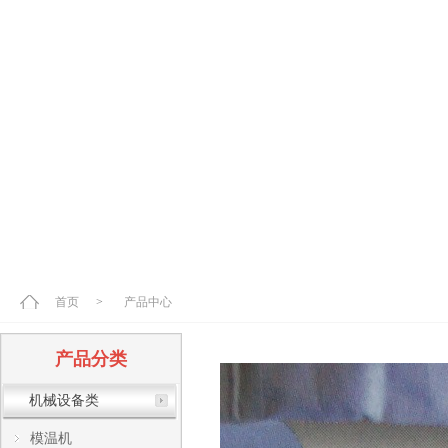
首页
>
产品中心
产品分类
机械设备类
模温机