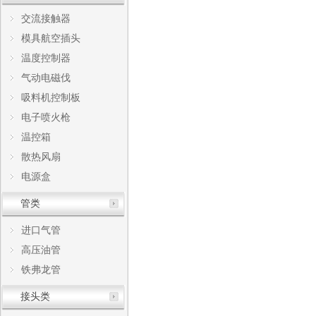
交流接触器
模具航空插头
温度控制器
气动电磁伐
吸料机控制板
电子喷火枪
温控箱
散热风扇
电源盒
管类
进口气管
高压油管
铁弗龙管
接头类