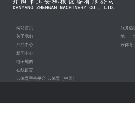
网站首页
服务热线：
关于我们
地 址
产品中心
云体育
新闻中心
电子地图
在线留言
云体育手机平台-云体育（中国）