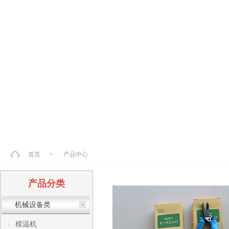
首页
>
产品中心
产品分类
机械设备类
模温机