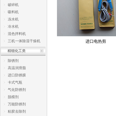
破碎机
吸料机
冻水机
冷水机
混色拌料机
三机一体除湿干燥机
进口电热剪
精细化工类
除锈剂
高温润滑脂
进口防锈膜
卡式气瓶
气化防锈剂
脱模剂
万能防锈剂
粘胶去除剂