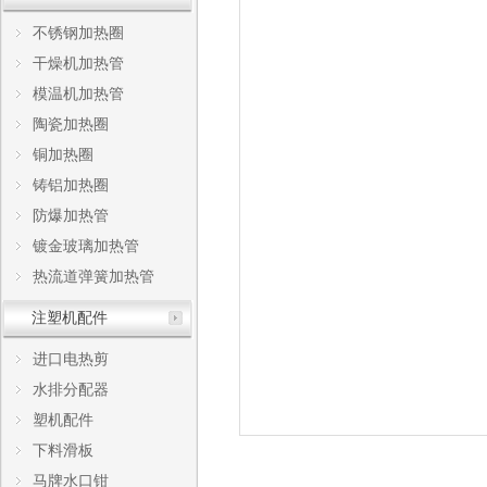
不锈钢加热圈
干燥机加热管
模温机加热管
陶瓷加热圈
铜加热圈
铸铝加热圈
防爆加热管
镀金玻璃加热管
热流道弹簧加热管
注塑机配件
进口电热剪
水排分配器
塑机配件
下料滑板
马牌水口钳