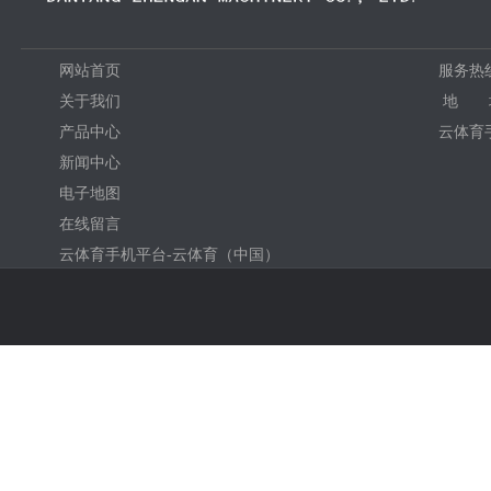
网站首页
服务热线：
关于我们

产品中心
云体育
新闻中心
电子地图
在线留言
云体育手机平台-云体育（中国）